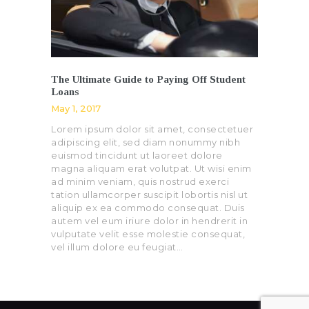
The Ultimate Guide to Paying Off Student
Loans
May 1, 2017
Lorem ipsum dolor sit amet, consectetuer
adipiscing elit, sed diam nonummy nibh
euismod tincidunt ut laoreet dolore
magna aliquam erat volutpat. Ut wisi enim
ad minim veniam, quis nostrud exerci
tation ullamcorper suscipit lobortis nisl ut
aliquip ex ea commodo consequat. Duis
autem vel eum iriure dolor in hendrerit in
vulputate velit esse molestie consequat,
vel illum dolore eu feugiat…