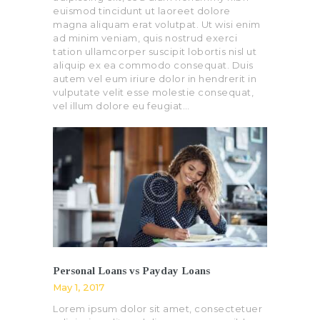
euismod tincidunt ut laoreet dolore
magna aliquam erat volutpat. Ut wisi enim
ad minim veniam, quis nostrud exerci
tation ullamcorper suscipit lobortis nisl ut
aliquip ex ea commodo consequat. Duis
autem vel eum iriure dolor in hendrerit in
vulputate velit esse molestie consequat,
vel illum dolore eu feugiat…
Personal Loans vs Payday Loans
May 1, 2017
Lorem ipsum dolor sit amet, consectetuer