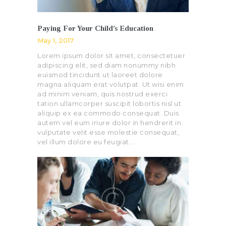
Paying For Your Child’s Education
May 1, 2017
Lorem ipsum dolor sit amet, consectetuer
adipiscing elit, sed diam nonummy nibh
euismod tincidunt ut laoreet dolore
magna aliquam erat volutpat. Ut wisi enim
ad minim veniam, quis nostrud exerci
tation ullamcorper suscipit lobortis nisl ut
aliquip ex ea commodo consequat. Duis
autem vel eum iriure dolor in hendrerit in
vulputate velit esse molestie consequat,
vel illum dolore eu feugiat…