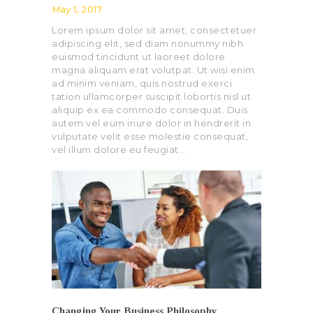
May 1, 2017
Lorem ipsum dolor sit amet, consectetuer
adipiscing elit, sed diam nonummy nibh
euismod tincidunt ut laoreet dolore
magna aliquam erat volutpat. Ut wisi enim
ad minim veniam, quis nostrud exerci
tation ullamcorper suscipit lobortis nisl ut
aliquip ex ea commodo consequat. Duis
autem vel eum iriure dolor in hendrerit in
vulputate velit esse molestie consequat,
vel illum dolore eu feugiat…
Changing Your Business Philosophy