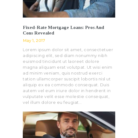
Fixed-Rate Mortgage Loans: Pros And
Cons Revealed
May 1, 2017
Lorem ipsum dolor sit amet, consectetuer
adipiscing elit, sed diam nonummy nibh
euismod tincidunt ut laoreet dolore
magna aliquam erat volutpat. Ut wisi enim
ad minim veniam, quis nostrud exerci
tation ullamcorper suscipit lobortis nisl ut
aliquip ex ea commodo consequat. Duis
autem vel eum iriure dolor in hendrerit in
vulputate velit esse molestie consequat,
vel illum dolore eu feugiat…