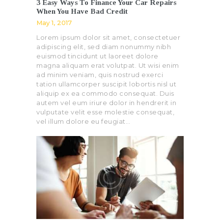
3 Easy Ways To Finance Your Car Repairs
When You Have Bad Credit
May 1, 2017
Lorem ipsum dolor sit amet, consectetuer
adipiscing elit, sed diam nonummy nibh
euismod tincidunt ut laoreet dolore
magna aliquam erat volutpat. Ut wisi enim
ad minim veniam, quis nostrud exerci
tation ullamcorper suscipit lobortis nisl ut
aliquip ex ea commodo consequat. Duis
autem vel eum iriure dolor in hendrerit in
vulputate velit esse molestie consequat,
vel illum dolore eu feugiat…